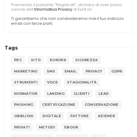
Premendo il pulsante “Registrati”, dichiaro di aver preso
visione dell’
Informativa Privacy
di Evirit srl.
Ti garantiamo che non condivideremo mai il tuo indirizzo
email con terze parti.
Tags
PEC
SITO
EUROPA
SICUREZZA
MARKETING
SMS
EMAIL
PRIVACY
GDPR
STRUMENTI
VOCE
STAGIONALITÀ
NORMATIVE
LANDING
CLIENTI
LEAD
PHISHING
CERTIFICAZIONE
CONSERVAZIONE
OBBLIGHI
DIGITALE
FATTURE
AZIENDE
PRIVATI
METODI
EBOOK