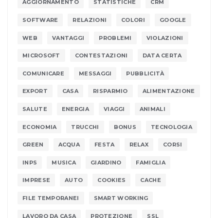
AGGIORNAMENTO
STATISTICHE
CRM
SOFTWARE
RELAZIONI
COLORI
GOOGLE
WEB
VANTAGGI
PROBLEMI
VIOLAZIONI
MICROSOFT
CONTESTAZIONI
DATA CERTA
COMUNICARE
MESSAGGI
PUBBLICITÀ
EXPORT
CASA
RISPARMIO
ALIMENTAZIONE
SALUTE
ENERGIA
VIAGGI
ANIMALI
ECONOMIA
TRUCCHI
BONUS
TECNOLOGIA
GREEN
ACQUA
FESTA
RELAX
CORSI
INPS
MUSICA
GIARDINO
FAMIGLIA
IMPRESE
AUTO
COOKIES
CACHE
FILE TEMPORANEI
SMART WORKING
LAVORO DA CASA
PROTEZIONE
SSL