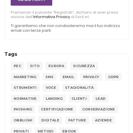
Premendo il pulsante “Registrati”, dichiaro di aver preso
visione dell’
Informativa Privacy
di Evirit srl.
Ti garantiamo che non condivideremo mai il tuo indirizzo
email con terze parti.
Tags
PEC
SITO
EUROPA
SICUREZZA
MARKETING
SMS
EMAIL
PRIVACY
GDPR
STRUMENTI
VOCE
STAGIONALITÀ
NORMATIVE
LANDING
CLIENTI
LEAD
PHISHING
CERTIFICAZIONE
CONSERVAZIONE
OBBLIGHI
DIGITALE
FATTURE
AZIENDE
PRIVATI
METODI
EBOOK