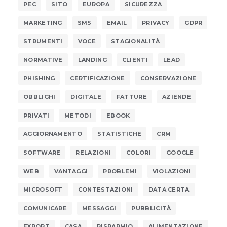
PEC
SITO
EUROPA
SICUREZZA
MARKETING
SMS
EMAIL
PRIVACY
GDPR
STRUMENTI
VOCE
STAGIONALITÀ
NORMATIVE
LANDING
CLIENTI
LEAD
PHISHING
CERTIFICAZIONE
CONSERVAZIONE
OBBLIGHI
DIGITALE
FATTURE
AZIENDE
PRIVATI
METODI
EBOOK
AGGIORNAMENTO
STATISTICHE
CRM
SOFTWARE
RELAZIONI
COLORI
GOOGLE
WEB
VANTAGGI
PROBLEMI
VIOLAZIONI
MICROSOFT
CONTESTAZIONI
DATA CERTA
COMUNICARE
MESSAGGI
PUBBLICITÀ
EXPORT
CASA
RISPARMIO
ALIMENTAZIONE