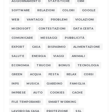
AGGIORNAMENTO
STATISTICHE
CRM
SOFTWARE
RELAZIONI
COLORI
GOOGLE
WEB
VANTAGGI
PROBLEMI
VIOLAZIONI
MICROSOFT
CONTESTAZIONI
DATA CERTA
COMUNICARE
MESSAGGI
PUBBLICITÀ
EXPORT
CASA
RISPARMIO
ALIMENTAZIONE
SALUTE
ENERGIA
VIAGGI
ANIMALI
ECONOMIA
TRUCCHI
BONUS
TECNOLOGIA
GREEN
ACQUA
FESTA
RELAX
CORSI
INPS
MUSICA
GIARDINO
FAMIGLIA
IMPRESE
AUTO
COOKIES
CACHE
FILE TEMPORANEI
SMART WORKING
LAVORO DA CASA
PROTEZIONE
SSL