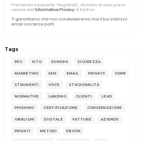
Premendo il pulsante “Registrati”, dichiaro di aver preso
visione dell’
Informativa Privacy
di Evirit srl.
Ti garantiamo che non condivideremo mai il tuo indirizzo
email con terze parti.
Tags
PEC
SITO
EUROPA
SICUREZZA
MARKETING
SMS
EMAIL
PRIVACY
GDPR
STRUMENTI
VOCE
STAGIONALITÀ
NORMATIVE
LANDING
CLIENTI
LEAD
PHISHING
CERTIFICAZIONE
CONSERVAZIONE
OBBLIGHI
DIGITALE
FATTURE
AZIENDE
PRIVATI
METODI
EBOOK