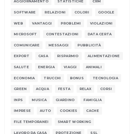
AGGIORNAMENTO
STATISTICHE
CRM
SOFTWARE
RELAZIONI
COLORI
GOOGLE
WEB
VANTAGGI
PROBLEMI
VIOLAZIONI
MICROSOFT
CONTESTAZIONI
DATA CERTA
COMUNICARE
MESSAGGI
PUBBLICITÀ
EXPORT
CASA
RISPARMIO
ALIMENTAZIONE
SALUTE
ENERGIA
VIAGGI
ANIMALI
ECONOMIA
TRUCCHI
BONUS
TECNOLOGIA
GREEN
ACQUA
FESTA
RELAX
CORSI
INPS
MUSICA
GIARDINO
FAMIGLIA
IMPRESE
AUTO
COOKIES
CACHE
FILE TEMPORANEI
SMART WORKING
LAVORO DA CASA
PROTEZIONE
SSL