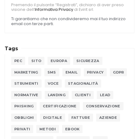
Premendo il pulsante “Registrati”, dichiaro di aver preso
visione dell’
Informativa Privacy
di Evirit srl.
Ti garantiamo che non condivideremo mai il tuo indirizzo
email con terze parti.
Tags
PEC
SITO
EUROPA
SICUREZZA
MARKETING
SMS
EMAIL
PRIVACY
GDPR
STRUMENTI
VOCE
STAGIONALITÀ
NORMATIVE
LANDING
CLIENTI
LEAD
PHISHING
CERTIFICAZIONE
CONSERVAZIONE
OBBLIGHI
DIGITALE
FATTURE
AZIENDE
PRIVATI
METODI
EBOOK