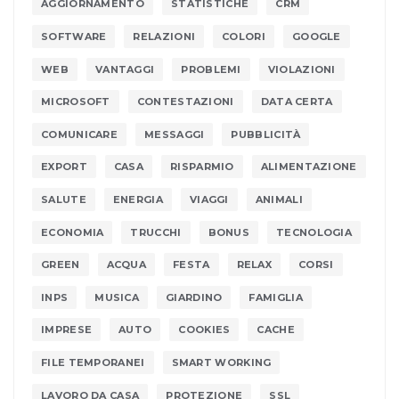
AGGIORNAMENTO
STATISTICHE
CRM
SOFTWARE
RELAZIONI
COLORI
GOOGLE
WEB
VANTAGGI
PROBLEMI
VIOLAZIONI
MICROSOFT
CONTESTAZIONI
DATA CERTA
COMUNICARE
MESSAGGI
PUBBLICITÀ
EXPORT
CASA
RISPARMIO
ALIMENTAZIONE
SALUTE
ENERGIA
VIAGGI
ANIMALI
ECONOMIA
TRUCCHI
BONUS
TECNOLOGIA
GREEN
ACQUA
FESTA
RELAX
CORSI
INPS
MUSICA
GIARDINO
FAMIGLIA
IMPRESE
AUTO
COOKIES
CACHE
FILE TEMPORANEI
SMART WORKING
LAVORO DA CASA
PROTEZIONE
SSL