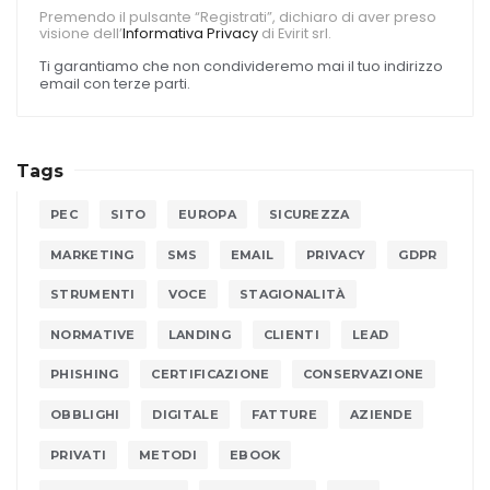
Premendo il pulsante “Registrati”, dichiaro di aver preso
visione dell’
Informativa Privacy
di Evirit srl.
Ti garantiamo che non condivideremo mai il tuo indirizzo
email con terze parti.
Tags
PEC
SITO
EUROPA
SICUREZZA
MARKETING
SMS
EMAIL
PRIVACY
GDPR
STRUMENTI
VOCE
STAGIONALITÀ
NORMATIVE
LANDING
CLIENTI
LEAD
PHISHING
CERTIFICAZIONE
CONSERVAZIONE
OBBLIGHI
DIGITALE
FATTURE
AZIENDE
PRIVATI
METODI
EBOOK