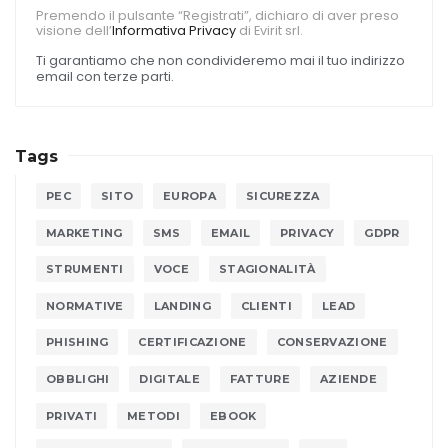
Premendo il pulsante “Registrati”, dichiaro di aver preso
visione dell’
Informativa Privacy
di Evirit srl.
Ti garantiamo che non condivideremo mai il tuo indirizzo
email con terze parti.
Tags
PEC
SITO
EUROPA
SICUREZZA
MARKETING
SMS
EMAIL
PRIVACY
GDPR
STRUMENTI
VOCE
STAGIONALITÀ
NORMATIVE
LANDING
CLIENTI
LEAD
PHISHING
CERTIFICAZIONE
CONSERVAZIONE
OBBLIGHI
DIGITALE
FATTURE
AZIENDE
PRIVATI
METODI
EBOOK