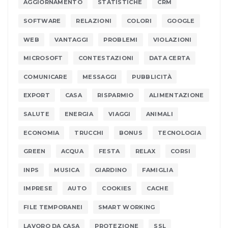
AGGIORNAMENTO
STATISTICHE
CRM
SOFTWARE
RELAZIONI
COLORI
GOOGLE
WEB
VANTAGGI
PROBLEMI
VIOLAZIONI
MICROSOFT
CONTESTAZIONI
DATA CERTA
COMUNICARE
MESSAGGI
PUBBLICITÀ
EXPORT
CASA
RISPARMIO
ALIMENTAZIONE
SALUTE
ENERGIA
VIAGGI
ANIMALI
ECONOMIA
TRUCCHI
BONUS
TECNOLOGIA
GREEN
ACQUA
FESTA
RELAX
CORSI
INPS
MUSICA
GIARDINO
FAMIGLIA
IMPRESE
AUTO
COOKIES
CACHE
FILE TEMPORANEI
SMART WORKING
LAVORO DA CASA
PROTEZIONE
SSL