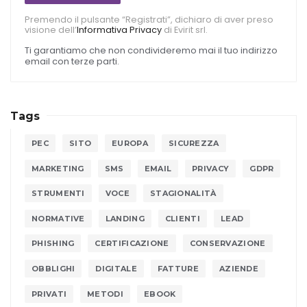
Premendo il pulsante “Registrati”, dichiaro di aver preso
visione dell’
Informativa Privacy
di Evirit srl.
Ti garantiamo che non condivideremo mai il tuo indirizzo
email con terze parti.
Tags
PEC
SITO
EUROPA
SICUREZZA
MARKETING
SMS
EMAIL
PRIVACY
GDPR
STRUMENTI
VOCE
STAGIONALITÀ
NORMATIVE
LANDING
CLIENTI
LEAD
PHISHING
CERTIFICAZIONE
CONSERVAZIONE
OBBLIGHI
DIGITALE
FATTURE
AZIENDE
PRIVATI
METODI
EBOOK