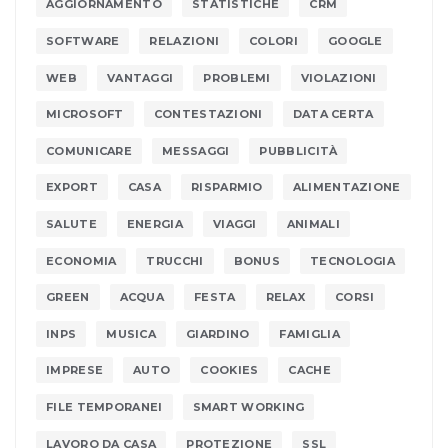
AGGIORNAMENTO
STATISTICHE
CRM
SOFTWARE
RELAZIONI
COLORI
GOOGLE
WEB
VANTAGGI
PROBLEMI
VIOLAZIONI
MICROSOFT
CONTESTAZIONI
DATA CERTA
COMUNICARE
MESSAGGI
PUBBLICITÀ
EXPORT
CASA
RISPARMIO
ALIMENTAZIONE
SALUTE
ENERGIA
VIAGGI
ANIMALI
ECONOMIA
TRUCCHI
BONUS
TECNOLOGIA
GREEN
ACQUA
FESTA
RELAX
CORSI
INPS
MUSICA
GIARDINO
FAMIGLIA
IMPRESE
AUTO
COOKIES
CACHE
FILE TEMPORANEI
SMART WORKING
LAVORO DA CASA
PROTEZIONE
SSL