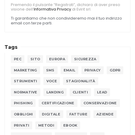
Premendo il pulsante “Registrati”, dichiaro di aver preso
visione dell’
Informativa Privacy
di Evirit srl.
Ti garantiamo che non condivideremo mai il tuo indirizzo
email con terze parti.
Tags
PEC
SITO
EUROPA
SICUREZZA
MARKETING
SMS
EMAIL
PRIVACY
GDPR
STRUMENTI
VOCE
STAGIONALITÀ
NORMATIVE
LANDING
CLIENTI
LEAD
PHISHING
CERTIFICAZIONE
CONSERVAZIONE
OBBLIGHI
DIGITALE
FATTURE
AZIENDE
PRIVATI
METODI
EBOOK