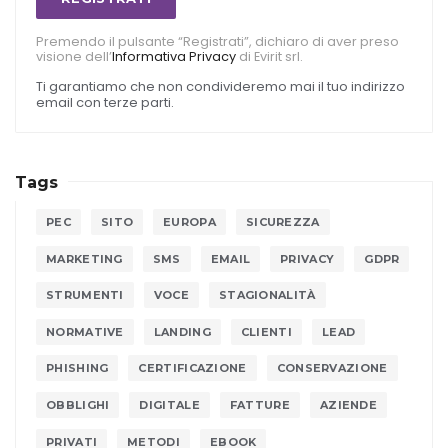
Premendo il pulsante “Registrati”, dichiaro di aver preso
visione dell’
Informativa Privacy
di Evirit srl.
Ti garantiamo che non condivideremo mai il tuo indirizzo
email con terze parti.
Tags
PEC
SITO
EUROPA
SICUREZZA
MARKETING
SMS
EMAIL
PRIVACY
GDPR
STRUMENTI
VOCE
STAGIONALITÀ
NORMATIVE
LANDING
CLIENTI
LEAD
PHISHING
CERTIFICAZIONE
CONSERVAZIONE
OBBLIGHI
DIGITALE
FATTURE
AZIENDE
PRIVATI
METODI
EBOOK