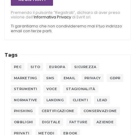
Premendo il pulsante “Registrati”, dichiaro di aver preso
visione dell’
Informativa Privacy
di Evirit srl.
Ti garantiamo che non condivideremo mai il tuo indirizzo
email con terze parti.
Tags
PEC
SITO
EUROPA
SICUREZZA
MARKETING
SMS
EMAIL
PRIVACY
GDPR
STRUMENTI
VOCE
STAGIONALITÀ
NORMATIVE
LANDING
CLIENTI
LEAD
PHISHING
CERTIFICAZIONE
CONSERVAZIONE
OBBLIGHI
DIGITALE
FATTURE
AZIENDE
PRIVATI
METODI
EBOOK