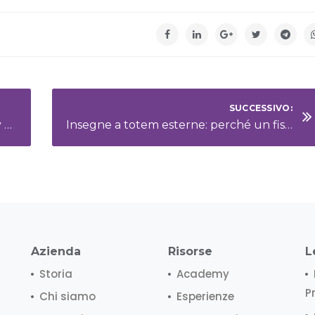
SUCCESSIVO:
Discovering Veneto Salami: A Journey Through Authentic Italian Flavors
Insegne a totem esterne: perché un fissaggio corretto è fondamentale
Azienda
Risorse
L
Storia
Academy
P
Chi siamo
Esperienze