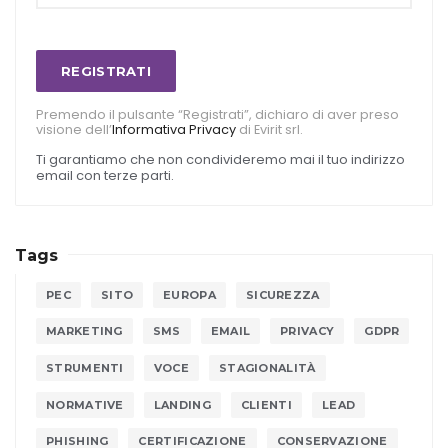
REGISTRATI
Premendo il pulsante “Registrati”, dichiaro di aver preso
visione dell’
Informativa Privacy
di Evirit srl.
Ti garantiamo che non condivideremo mai il tuo indirizzo
email con terze parti.
Tags
PEC
SITO
EUROPA
SICUREZZA
MARKETING
SMS
EMAIL
PRIVACY
GDPR
STRUMENTI
VOCE
STAGIONALITÀ
NORMATIVE
LANDING
CLIENTI
LEAD
PHISHING
CERTIFICAZIONE
CONSERVAZIONE