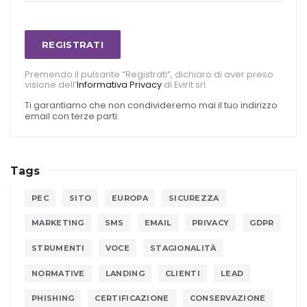
REGISTRATI
Premendo il pulsante “Registrati”, dichiaro di aver preso
visione dell’
Informativa Privacy
di Evirit srl.
Ti garantiamo che non condivideremo mai il tuo indirizzo
email con terze parti.
Tags
PEC
SITO
EUROPA
SICUREZZA
MARKETING
SMS
EMAIL
PRIVACY
GDPR
STRUMENTI
VOCE
STAGIONALITÀ
NORMATIVE
LANDING
CLIENTI
LEAD
PHISHING
CERTIFICAZIONE
CONSERVAZIONE