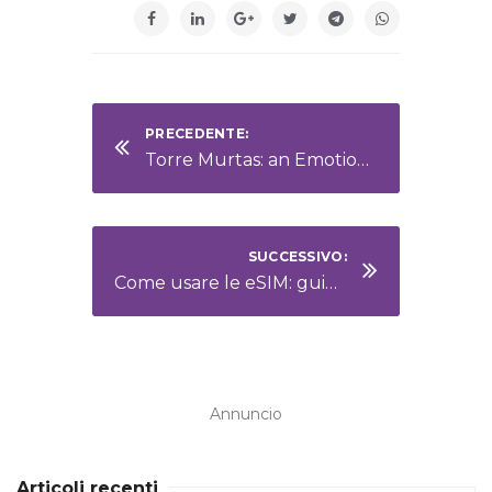
PRECEDENTE:
Torre Murtas: an Emotional Journey Along One of Sardinia’s Most Untouched Beaches
SUCCESSIVO:
Come usare le eSIM: guida semplice alla nuova generazione di SIM digitali
Annuncio
Articoli recenti