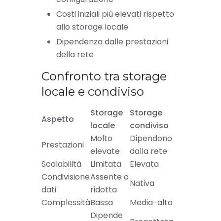
Costi iniziali più elevati rispetto
allo storage locale
Dipendenza dalle prestazioni
della rete
Confronto tra storage
locale e condiviso
Storage
Storage
Aspetto
locale
condiviso
Molto
Dipendono
Prestazioni
elevate
dalla rete
Scalabilità
Limitata
Elevata
Condivisione
Assente o
Nativa
dati
ridotta
Complessità
Bassa
Media-alta
Dipende