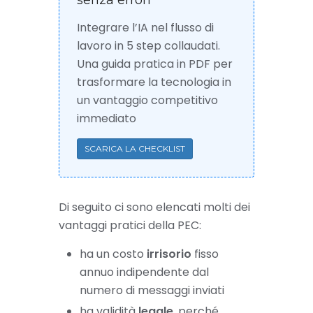
senza errori
Integrare l’IA nel flusso di
lavoro in 5 step collaudati.
Una guida pratica in PDF per
trasformare la tecnologia in
un vantaggio competitivo
immediato
SCARICA LA CHECKLIST
Di seguito ci sono elencati molti dei
vantaggi pratici della PEC:
ha un costo
irrisorio
fisso
annuo indipendente dal
numero di messaggi inviati
ha validità
legale
, perché