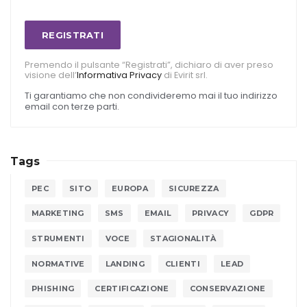
REGISTRATI
Premendo il pulsante “Registrati”, dichiaro di aver preso
visione dell’
Informativa Privacy
di Evirit srl.
Ti garantiamo che non condivideremo mai il tuo indirizzo
email con terze parti.
Tags
PEC
SITO
EUROPA
SICUREZZA
MARKETING
SMS
EMAIL
PRIVACY
GDPR
STRUMENTI
VOCE
STAGIONALITÀ
NORMATIVE
LANDING
CLIENTI
LEAD
PHISHING
CERTIFICAZIONE
CONSERVAZIONE