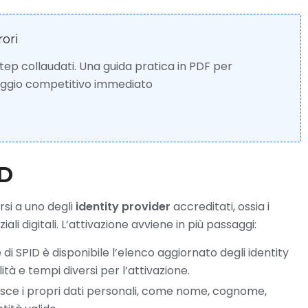
rori
 step collaudati. Una guida pratica in PDF per
taggio competitivo immediato
ID
rsi a uno degli
identity provider
accreditati, ossia i
iali digitali. L’attivazione avviene in più passaggi:
le di SPID è disponibile l’elenco aggiornato degli identity
tà e tempi diversi per l’attivazione.
risce i propri dati personali, come nome, cognome,