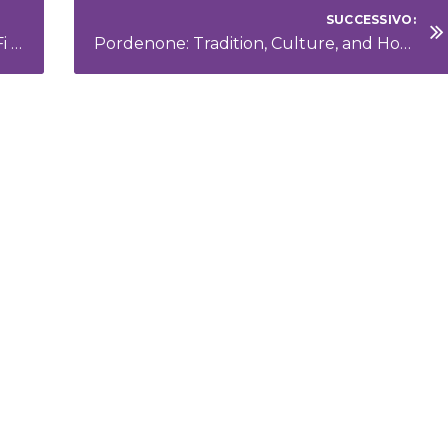
SUCCESSIVO:
Telecamere di videosorveglianza Wi-Fi Tapo: tecnologia compatta per la sicurezza domestica e aziendale
Pordenone: Tradition, Culture, and Hospitality in the Heart of Friuli Venezia Giulia