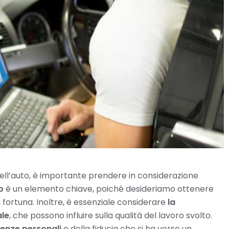
dell’auto, è importante prendere in considerazione
o
è un elemento chiave, poiché desideriamo ottenere
 fortuna. Inoltre, è essenziale considerare
la
ale
, che possono influire sulla qualità del lavoro svolto.
renze personali
e della fiducia che si ha verso un