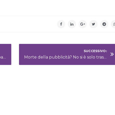
SUCCESSIVO:
Come scegliere il cibo per i nostri simpatici amici gatti
Morte della pubblicità? No si è solo trasformata!!!